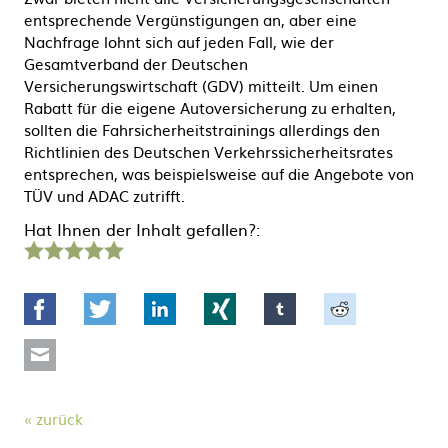
entsprechende Vergünstigungen an, aber eine
Nachfrage lohnt sich auf jeden Fall, wie der
Gesamtverband der Deutschen
Versicherungswirtschaft (GDV) mitteilt. Um einen
Rabatt für die eigene Autoversicherung zu erhalten,
sollten die Fahrsicherheitstrainings allerdings den
Richtlinien des Deutschen Verkehrssicherheitsrates
entsprechen, was beispielsweise auf die Angebote von
TÜV und ADAC zutrifft.
Hat Ihnen der Inhalt gefallen?:
1
2
3
4
5
Stern
Sterne
Sterne
Sterne
Sterne
Facebook
Twitter
LinkedIn
Xing
tumblr
Reddit
Mail
zurück