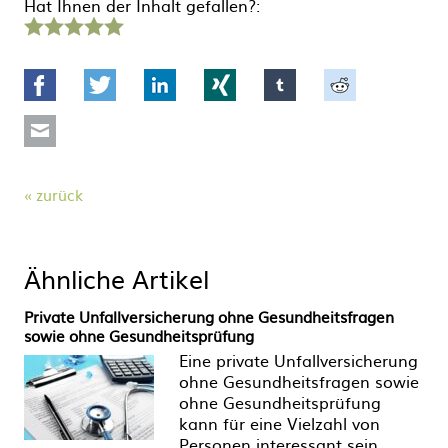
Hat Ihnen der Inhalt gefallen?:
1
2
3
4
5
Stern
Sterne
Sterne
Sterne
Sterne
Facebook
Twitter
LinkedIn
Xing
tumblr
Reddit
Mail
zurück
Ähnliche Artikel
Private Unfallversicherung ohne Gesundheitsfragen
sowie ohne Gesundheitsprüfung
Eine private Unfallversicherung
ohne Gesundheitsfragen sowie
ohne Gesundheitsprüfung
kann für eine Vielzahl von
Personen interessant sein.