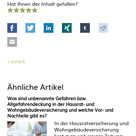
Hat Ihnen der Inhalt gefallen?:
1
2
3
4
5
Stern
Sterne
Sterne
Sterne
Sterne
Facebook
Twitter
LinkedIn
Xing
tumblr
Reddit
Mail
zurück
Ähnliche Artikel
Was sind unbenannte Gefahren bzw.
Allgefahrendeckung in der Hausrat- und
Wohngebäudeversicherung und welche Vor- und
Nachteile gibt es?
In der Hausratversicherung und
Wohngebäudeversicherung
liest man seit einiger Zeit von