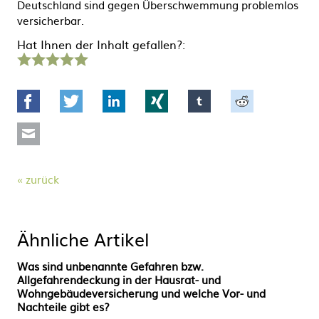
Deutschland sind gegen Überschwemmung problemlos
versicherbar.
Hat Ihnen der Inhalt gefallen?:
1
2
3
4
5
Stern
Sterne
Sterne
Sterne
Sterne
Facebook
Twitter
LinkedIn
Xing
tumblr
Reddit
Mail
zurück
Ähnliche Artikel
Was sind unbenannte Gefahren bzw.
Allgefahrendeckung in der Hausrat- und
Wohngebäudeversicherung und welche Vor- und
Nachteile gibt es?