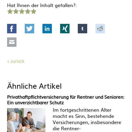
Hat Ihnen der Inhalt gefallen?:
1
2
3
4
5
Stern
Sterne
Sterne
Sterne
Sterne
Facebook
Twitter
LinkedIn
Xing
tumblr
Reddit
Mail
zurück
Ähnliche Artikel
Privathaftpflichtversicherung für Rentner und Senioren:
Ein unverzichtbarer Schutz
Im fortgeschrittenen Alter
macht es Sinn, bestehende
Versicherungen, insbesondere
die Rentner-