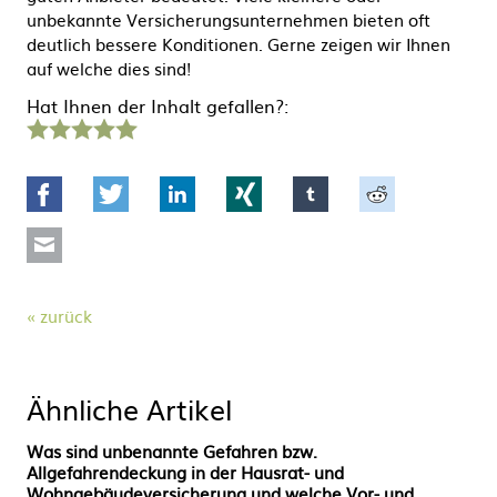
unbekannte Versicherungsunternehmen bieten oft
deutlich bessere Konditionen. Gerne zeigen wir Ihnen
auf welche dies sind!
Hat Ihnen der Inhalt gefallen?:
1
2
3
4
5
Stern
Sterne
Sterne
Sterne
Sterne
Facebook
Twitter
LinkedIn
Xing
tumblr
Reddit
Mail
zurück
Ähnliche Artikel
Was sind unbenannte Gefahren bzw.
Allgefahrendeckung in der Hausrat- und
Wohngebäudeversicherung und welche Vor- und