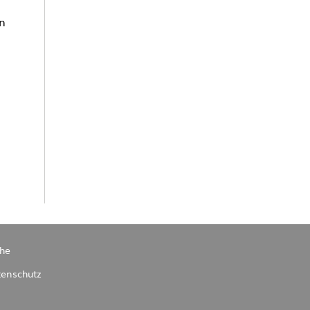
en
he
enschutz