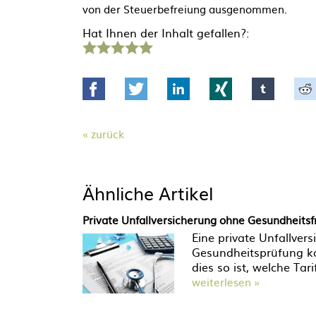
von der Steuerbefreiung ausgenommen.
Hat Ihnen der Inhalt gefallen?:
1
2
3
4
5
Stern
Sterne
Sterne
Sterne
Sterne
Facebook
Twitter
LinkedIn
Xing
tumblr
zurück
Ähnliche Artikel
Private Unfallversicherung ohne Gesundheits
Eine private Unfallve
Gesundheitsprüfung ka
dies so ist, welche Ta
weiterlesen »