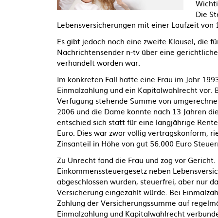
Wichti
Die St
Lebensversicherungen mit einer Laufzeit von 
Es gibt jedoch noch eine zweite Klausel, die fü
Nachrichtensender n-tv über eine gerichtlich
verhandelt worden war.
Im konkreten Fall hatte eine Frau im Jahr 19
Einmalzahlung und ein Kapitalwahlrecht vor. B
Verfügung stehende Summe von umgerechnet 
2006 und die Dame konnte nach 13 Jahren die
entschied sich statt für eine langjährige Ren
Euro. Dies war zwar völlig vertragskonform, ri
Zinsanteil in Höhe von gut 56.000 Euro Steuer
Zu Unrecht fand die Frau und zog vor Gericht.
Einkommenssteuergesetz neben Lebensversich
abgeschlossen wurden, steuerfrei, aber nur da
Versicherung eingezahlt würde. Bei Einmalzah
Zahlung der Versicherungssumme auf regelmä
Einmalzahlung und Kapitalwahlrecht verbund