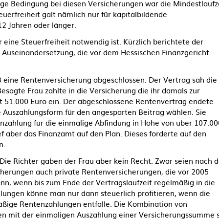
ge Bedingung bei diesen Versicherungen war die Mindestlaufze
euerfreiheit galt nämlich nur für kapitalbildende
12 Jahren oder länger.
r eine Steuerfreiheit notwendig ist. Kürzlich berichtete der
e Auseinandersetzung, die vor dem Hessischen Finanzgericht
93 eine Rentenversicherung abgeschlossen. Der Vertrag sah die
esagte Frau zahlte in die Versicherung die ihr damals zur
51.000 Euro ein. Der abgeschlossene Rentenvertrag endete
 Auszahlungsform für den angesparten Beitrag wählen. Sie
tenzahlung für die einmalige Abfindung in Höhe von über 107.00
ef aber das Finanzamt auf den Plan. Dieses forderte auf den
n.
 Die Richter gaben der Frau aber kein Recht. Zwar seien nach 
erungen auch private Rentenversicherungen, die vor 2005
nn, wenn bis zum Ende der Vertragslaufzeit regelmäßig in die
lungen könne man nur dann steuerlich profitieren, wenn die
ßige Rentenzahlungen entfalle. Die Kombination von
en mit der einmaligen Auszahlung einer Versicherungssumme s