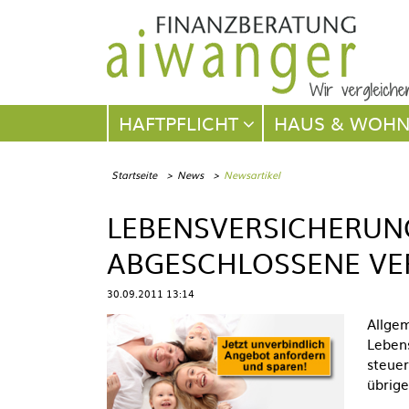
Navigation
HAFTPFLICHT
HAUS & WOH
überspringen
Startseite
News
Newsartikel
LEBENSVERSICHERUNG
ABGESCHLOSSENE VER
30.09.2011 13:14
Allgem
Leben
steuer
übrige