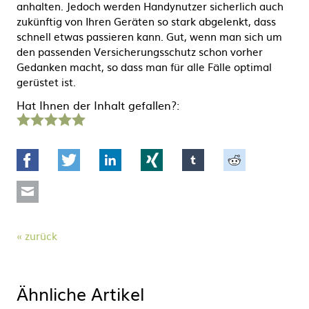
anhalten. Jedoch werden Handynutzer sicherlich auch
zukünftig von Ihren Geräten so stark abgelenkt, dass
schnell etwas passieren kann. Gut, wenn man sich um
den passenden Versicherungsschutz schon vorher
Gedanken macht, so dass man für alle Fälle optimal
gerüstet ist.
Hat Ihnen der Inhalt gefallen?:
1
2
3
4
5
Stern
Sterne
Sterne
Sterne
Sterne
Facebook
Twitter
LinkedIn
Xing
tumblr
Reddit
Mail
zurück
Ähnliche Artikel