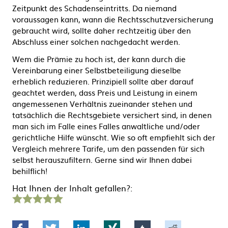
Zeitpunkt des Schadenseintritts. Da niemand
voraussagen kann, wann die Rechtsschutzversicherung
gebraucht wird, sollte daher rechtzeitig über den
Abschluss einer solchen nachgedacht werden.
Wem die Prämie zu hoch ist, der kann durch die
Vereinbarung einer Selbstbeteiligung dieselbe
erheblich reduzieren. Prinzipiell sollte aber darauf
geachtet werden, dass Preis und Leistung in einem
angemessenen Verhältnis zueinander stehen und
tatsächlich die Rechtsgebiete versichert sind, in denen
man sich im Falle eines Falles anwaltliche und/oder
gerichtliche Hilfe wünscht. Wie so oft empfiehlt sich der
Vergleich mehrere Tarife, um den passenden für sich
selbst herauszufiltern. Gerne sind wir Ihnen dabei
behilflich!
Hat Ihnen der Inhalt gefallen?:
1
2
3
4
5
Stern
Sterne
Sterne
Sterne
Sterne
Facebook
Twitter
LinkedIn
Xing
tumblr
Reddit