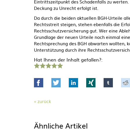
Eintrittszeitpunkt des Schadenfalls zu werten
Deckung zu Unrecht erfolgt ist.
Da durch die beiden aktuellen BGH-Urteile all
Rechtsstreit steigen, stehen ebenfalls die Er
Rechtsschutzversicherung gut. Wer eine Ableh
Grundlage der neuen Urteile noch einmal eine
Rechtsprechung des BGH abwarten wollten, k
Unterstützung durch ihre Rechtsschutzversic
Hat Ihnen der Inhalt gefallen?:
1
2
3
4
5
Stern
Sterne
Sterne
Sterne
Sterne
Facebook
Twitter
LinkedIn
Xing
tumblr
zurück
Ähnliche Artikel