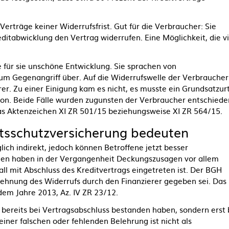
erträge keiner Widerrufsfrist. Gut für die Verbraucher: Sie
ditabwicklung den Vertrag widerrufen. Eine Möglichkeit, die v
ie für sie unschöne Entwicklung. Sie sprachen von
um Gegenangriff über. Auf die Widerrufswelle der Verbraucher
er. Zu einer Einigung kam es nicht, es musste ein Grundsatzurt
davon. Beide Fälle wurden zugunsten der Verbraucher entschiede
as Aktenzeichen XI ZR 501/15 beziehungsweise XI ZR 564/15.
chtsschutzversicherung bedeuten
ich indirekt, jedoch können Betroffene jetzt besser
gen haben in der Vergangenheit Deckungszusagen vor allem
all mit Abschluss des Kreditvertrags eingetreten ist. Der BGH
Ablehnung des Widerrufs durch den Finanzierer gegeben sei. Das
dem Jahre 2013, Az. IV ZR 23/12.
 bereits bei Vertragsabschluss bestanden haben, sondern erst 
iner falschen oder fehlenden Belehrung ist nicht als