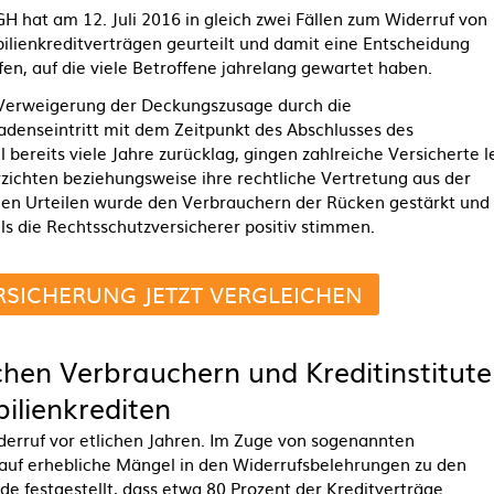
H hat am 12. Juli 2016 in gleich zwei Fällen zum Widerruf von
lienkreditverträgen geurteilt und damit eine Entscheidung
fen, auf die viele Betroffene jahrelang gewartet haben.
 Verweigerung der Deckungszusage durch die
adenseintritt mit dem Zeitpunkt des Abschlusses des
l bereits viele Jahre zurücklag, gingen zahlreiche Versicherte l
rzichten beziehungsweise ihre rechtliche Vertretung aus der
llen Urteilen wurde den Verbrauchern der Rücken gestärkt und
lls die Rechtsschutzversicherer positiv stimmen.
SICHERUNG JETZT VERGLEICHEN
hen Verbrauchern und Kreditinstitut
ilienkrediten
erruf vor etlichen Jahren. Im Zuge von sogenannten
auf erhebliche Mängel in den Widerrufsbelehrungen zu den
e festgestellt, dass etwa 80 Prozent der Kreditverträge