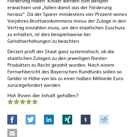
Förderung haben. Kinder werden zum Beispiel
erwachsen und „fallen damit aus der Förderung
heraus“. Da der Sparer mindestens vier Prozent seines
Vorjahres-Bruttoeinkommens minus der Zulage in den
Vertrag einzahlen muss, um den staatlichen Zuschuss
zu erhalten, ist dies beispielsweise bei
Gehaltserhöhungen zu beachten.
Derzeit prüft der Staat ganz systematisch, ob die
staatlichen Zulagen zu den jeweiligen Riester-
Produkten zu Recht gezahlt wurden. Nach einem
Fernsehbericht des Bayerischen Rundfunks sollen so
Gelder in Höhe von bis zu einer halben Milliarde Euro
zurückgefordert werden.
Hat Ihnen der Inhalt gefallen?:
1
2
3
4
5
Stern
Sterne
Sterne
Sterne
Sterne
Facebook
Twitter
LinkedIn
Xing
tumblr
Reddit
Mail