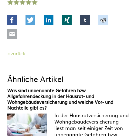
1
2
3
4
5
Stern
Sterne
Sterne
Sterne
Sterne
Facebook
Twitter
LinkedIn
Xing
tumblr
Reddit
Mail
zurück
Ähnliche Artikel
Was sind unbenannte Gefahren bzw.
Allgefahrendeckung in der Hausrat- und
Wohngebäudeversicherung und welche Vor- und
Nachteile gibt es?
In der Hausratversicherung und
Wohngebäudeversicherung
liest man seit einiger Zeit von
unbenannte Gefahren bzw.