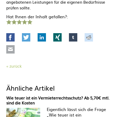
angebotenen Leistungen für die eigenen Bedürfnisse
prüfen sollte.
Hat Ihnen der Inhalt gefallen?:
1
2
3
4
5
Stern
Sterne
Sterne
Sterne
Sterne
Facebook
Twitter
LinkedIn
Xing
tumblr
Reddit
Mail
zurück
Ähnliche Artikel
Wie teuer ist ein Vermieterrechtsschutz? Ab 5,70€ mtl.
sind die Kosten
Eigentlich lässt sich die Frage
„Wie teuer ist ein