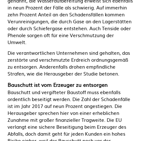
genannt, die Wasseraufbereitung erweist sich ebenfalls
in neun Prozent der Fälle als schwierig. Auf immerhin
zehn Prozent Anteil an den Schadensfällen kommen
Verunreinigungen, die durch Gase an den Lagerstätten
oder durch Schiefergase entstehen. Auch Tenside oder
Phenole sorgen oft für eine Verschmutzung der
Umwelt.
Die verantwortlichen Unternehmen sind gehalten, das
zerstörte und verschmutzte Erdreich ordnungsgemäß
zu entsorgen. Anderenfalls drohen empfindliche
Strafen, wie die Herausgeber der Studie betonen.
Bauschutt ist vom Erzeuger zu entsorgen
Bauschutt und vergifteter Baustoff muss ebenfalls
ordentlich beseitigt werden. Die Zahl der Schadenfälle
ist im Jahr 2017 auf neun Prozent angestiegen. Die
Herausgeber sprechen hier von einer erheblichen
Zunahme mit großer finanzieller Tragweite. Die EU
verlangt eine sichere Beseitigung beim Erzeuger des
Abfalls, doch damit geht für jeden Kunden ein hohes
Risiko einher, weil der Bauschutt noch vor der