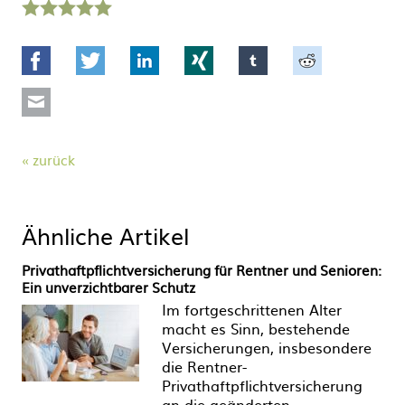
1
2
3
4
5
Stern
Sterne
Sterne
Sterne
Sterne
Facebook
Twitter
LinkedIn
Xing
tumblr
Reddit
Mail
zurück
Ähnliche Artikel
Privathaftpflichtversicherung für Rentner und Senioren:
Ein unverzichtbarer Schutz
Im fortgeschrittenen Alter
macht es Sinn, bestehende
Versicherungen, insbesondere
die Rentner-
Privathaftpflichtversicherung
an die geänderten