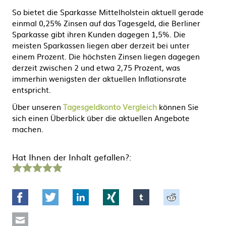
So bietet die Sparkasse Mittelholstein aktuell gerade
einmal 0,25% Zinsen auf das Tagesgeld, die Berliner
Sparkasse gibt ihren Kunden dagegen 1,5%. Die
meisten Sparkassen liegen aber derzeit bei unter
einem Prozent. Die höchsten Zinsen liegen dagegen
derzeit zwischen 2 und etwa 2,75 Prozent, was
immerhin wenigsten der aktuellen Inflationsrate
entspricht.
Über unseren
Tagesgeldkonto Vergleich
können Sie
sich einen Überblick über die aktuellen Angebote
machen.
Hat Ihnen der Inhalt gefallen?:
1
2
3
4
5
Stern
Sterne
Sterne
Sterne
Sterne
Facebook
Twitter
LinkedIn
Xing
tumblr
Reddit
Mail