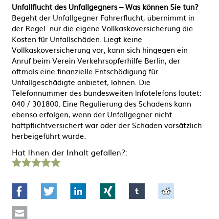
Unfallflucht des Unfallgegners – Was können Sie tun?
Begeht der Unfallgegner Fahrerflucht, übernimmt in
der Regel nur die eigene Vollkaskoversicherung die
Kosten für Unfallschäden. Liegt keine
Vollkaskoversicherung vor, kann sich hingegen ein
Anruf beim Verein Verkehrsopferhilfe Berlin, der
oftmals eine finanzielle Entschädigung für
Unfallgeschädigte anbietet, lohnen. Die
Telefonnummer des bundesweiten Infotelefons lautet:
040 / 301800. Eine Regulierung des Schadens kann
ebenso erfolgen, wenn der Unfallgegner nicht
haftpflichtversichert war oder der Schaden vorsätzlich
herbeigeführt wurde.
Hat Ihnen der Inhalt gefallen?:
1
2
3
4
5
Stern
Sterne
Sterne
Sterne
Sterne
Facebook
Twitter
LinkedIn
Xing
tumblr
Reddit
Mail