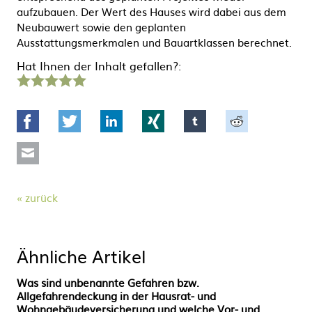
aufzubauen. Der Wert des Hauses wird dabei aus dem
Neubauwert sowie den geplanten
Ausstattungsmerkmalen und Bauartklassen berechnet.
Hat Ihnen der Inhalt gefallen?:
1
2
3
4
5
Stern
Sterne
Sterne
Sterne
Sterne
Facebook
Twitter
LinkedIn
Xing
tumblr
Reddit
Mail
zurück
Ähnliche Artikel
Was sind unbenannte Gefahren bzw.
Allgefahrendeckung in der Hausrat- und
Wohngebäudeversicherung und welche Vor- und