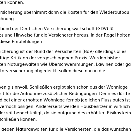
ten können.
ersicherung übernimmt dann die Kosten für den Wiederaufbau
ohnung.
and der Deutschen Versicherungswirtschaft (GDV) für
und Hinweise für die Versicherer heraus. In der Regel halten
 diese Empfehlungen.
herung ist der Bund der Versicherten (BdV) allerdings alles
ftige Kritik an der vorgeschlagenen Praxis. Wurden bisher
nten Naturgewalten wie Überschwemmungen, Lawinen oder ga
rversicherung abgedeckt, sollen diese nun in die
enig sinnvoll. Schließlich ergibt sich schon aus der Wohnlage
eit für die Aufnahme zusätzlicher Bedingungen. Denn es dürfte
bei einer erhöhten Wohnlage fernab jeglichen Flusslaufes ist
rnachlässigen. Andererseits werden Hausbesitzer in wirklich
erzeit benachteiligt, da sie aufgrund des erhöhten Risikos kei
schließen können.
g gegen Naturgewalten für alle Versicherten, die das wünschen