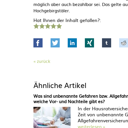
möglich aber auch bezahlbar sei. Das gelte au
Hochgebirgstäler.
Hat Ihnen der Inhalt gefallen?:
1
2
3
4
5
Stern
Sterne
Sterne
Sterne
Sterne
Facebook
Twitter
LinkedIn
Xing
tumblr
zurück
Ähnliche Artikel
Was sind unbenannte Gefahren bzw. Allgefah
welche Vor- und Nachteile gibt es?
In der Hausratversich
Zeit von unbenannte G
Allgefahrenversicherun
weiterlesen »