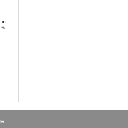
 in
70%
k
he