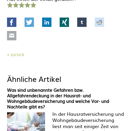
1
2
3
4
5
Stern
Sterne
Sterne
Sterne
Sterne
Facebook
Twitter
LinkedIn
Xing
tumblr
Reddit
Mail
zurück
Ähnliche Artikel
Was sind unbenannte Gefahren bzw.
Allgefahrendeckung in der Hausrat- und
Wohngebäudeversicherung und welche Vor- und
Nachteile gibt es?
In der Hausratversicherung und
Wohngebäudeversicherung
liest man seit einiger Zeit von