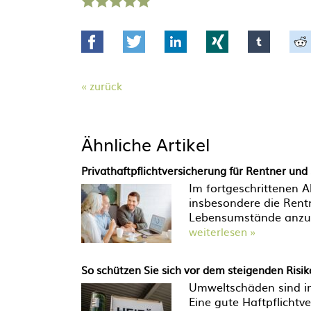
Stern
Sterne
Sterne
Sterne
Sterne
Facebook
Twitter
LinkedIn
Xing
tumblr
zurück
Ähnliche Artikel
Privathaftpflichtversicherung für Rentner und
Im fortgeschrittenen A
insbesondere die Rentn
Lebensumstände anzup
weiterlesen »
So schützen Sie sich vor dem steigenden Ris
Umweltschäden sind im
Eine gute Haftpflichtv