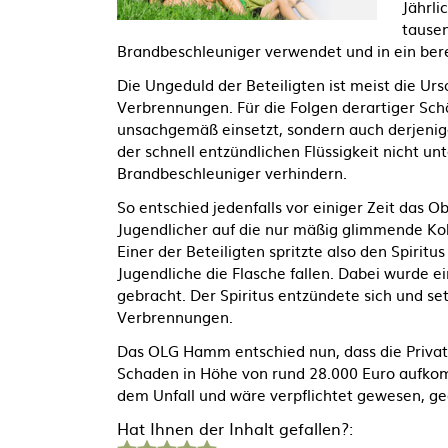
Jährli
tausen
Brandbeschleuniger verwendet und in ein ber
Die Ungeduld der Beteiligten ist meist die Ur
Verbrennungen. Für die Folgen derartiger Sch
unsachgemäß einsetzt, sondern auch derjenige 
der schnell entzündlichen Flüssigkeit nicht un
Brandbeschleuniger verhindern.
So entschied jedenfalls vor einiger Zeit das 
Jugendlicher auf die nur mäßig glimmende Kohle
Einer der Beteiligten spritzte also den Spiritu
Jugendliche die Flasche fallen. Dabei wurde e
gebracht. Der Spiritus entzündete sich und set
Verbrennungen.
Das OLG Hamm entschied nun, dass die Privatha
Schaden in Höhe von rund 28.000 Euro aufkom
dem Unfall und wäre verpflichtet gewesen, g
Hat Ihnen der Inhalt gefallen?:
1
2
3
4
5