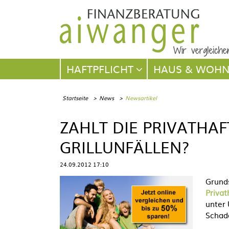
Navigation
HAFTPFLICHT
HAUS & WOH
überspringen
Startseite
News
Newsartikel
ZAHLT DIE PRIVATHA
GRILLUNFÄLLEN?
24.09.2012 17:10
Grunds
Privat
unter 
Schade