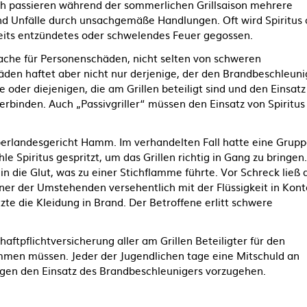
ch passieren während der sommerlichen Grillsaison mehrere
d Unfälle durch unsachgemäße Handlungen. Oft wird Spiritus 
eits entzündetes oder schwelendes Feuer gegossen.
sache für Personenschäden, nicht selten von schweren
äden haftet aber nicht nur derjenige, der den Brandbeschleuni
oder diejenigen, die am Grillen beteiligt sind und den Einsatz
terbinden. Auch „Passivgriller“ müssen den Einsatz von Spiritus 
Oberlandesgericht Hamm. Im verhandelten Fall hatte eine Grup
 Spiritus gespritzt, um das Grillen richtig in Gang zu bringen.
s in die Glut, was zu einer Stichflamme führte. Vor Schreck ließ 
iner der Umstehenden versehentlich mit der Flüssigkeit in Kont
zte die Kleidung in Brand. Der Betroffene erlitt schwere
ftpflichtversicherung aller am Grillen Beteiligter für den
men müssen. Jeder der Jugendlichen tage eine Mitschuld an
egen den Einsatz des Brandbeschleunigers vorzugehen.