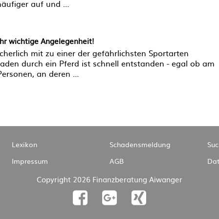
äufiger auf und …
ehr wichtige Angelegenheit!
cherlich mit zu einer der gefährlichsten Sportarten
den durch ein Pferd ist schnell entstanden - egal ob am
Personen, an deren …
Navigation
Lexikon
Schadensmeldung
Suc
überspringen
Impressum
AGB
Dat
Copyright 2026 Finanzberatung Aiwanger