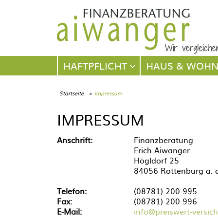
Navigation
HAFTPFLICHT
HAUS & WOH
überspringen
Startseite
Impressum
IMPRESSUM
Anschrift:
Finanzberatung
Erich Aiwanger
Högldorf 25
84056 Rottenburg a. 
Telefon:
(08781) 200 995
Fax:
(08781) 200 996
E-Mail:
info@preiswert-versich