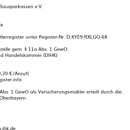
Bausparkassen e.V.
de
tlerregister unter Register-Nr. D-XYE9-RXLGO-68
telle gem. § 11a Abs. 1 GewO:
und Handelskammer (DIHK)
0,20 €/Anruf)
ister.info
Abs. 1 GewO als Versicherungsmakler erteilt durch die:
 Oberbayern
.ihk.de