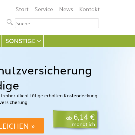
Navigation
Start
Service
News
Kontakt
überspringen
SONSTIGE
hutzversicherung
dige
freiberuflicht tätige erhalten Kostendeckung
versicherung.
6,14 €
ab
LEICHEN
monatlich