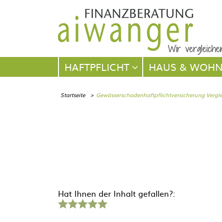
Navigation
HAFTPFLICHT
HAUS & WOH
überspringen
Startseite
Gewässerschadenhaftpflichtversicherung Vergl
Hat Ihnen der Inhalt gefallen?:
1
2
3
4
5
Stern
Sterne
Sterne
Sterne
Sterne