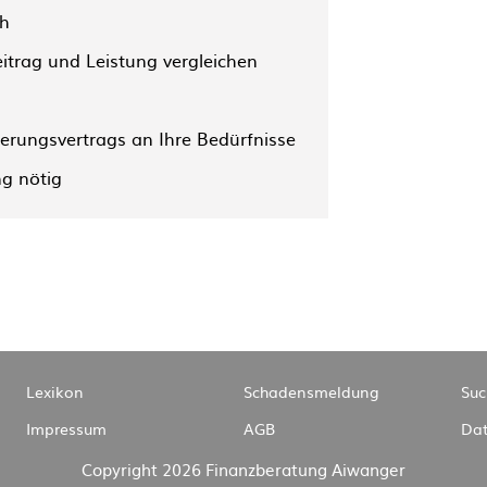
ch
eitrag und Leistung vergleichen
herungsvertrags an Ihre Bedürfnisse
g nötig
Navigation
Lexikon
Schadensmeldung
Suc
überspringen
Impressum
AGB
Dat
Copyright 2026 Finanzberatung Aiwanger