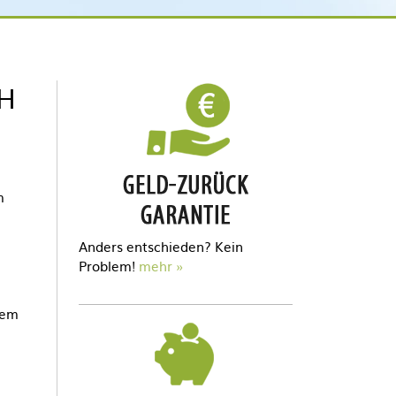
H
m
Anders entschieden? Kein
Problem!
mehr
dem