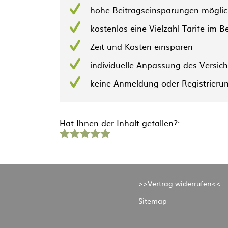
hohe Beitragseinsparungen mögli
kostenlos eine Vielzahl Tarife im B
Zeit und Kosten einsparen
individuelle Anpassung des Versic
keine Anmeldung oder Registrierun
Hat Ihnen der Inhalt gefallen?:
1
2
3
4
5
Stern
Sterne
Sterne
Sterne
Sterne
>>Vertrag widerrufen<<
Sitemap