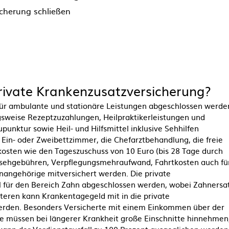
icherung schließen
private Krankenzusatzversicherung?
für ambulante und stationäre Leistungen abgeschlossen werde
gsweise Rezeptzuzahlungen, Heilpraktikerleistungen und
nktur sowie Heil- und Hilfsmittel inklusive Sehhilfen
 Ein- oder Zweibettzimmer, die Chefarztbehandlung, die freie
sten wie den Tageszuschuss von 10 Euro (bis 28 Tage durch
rnsehgebühren, Verpflegungsmehraufwand, Fahrtkosten auch fü
nangehörige mitversichert werden. Die private
l für den Bereich Zahn abgeschlossen werden, wobei Zahnersat
iteren kann Krankentagegeld mit in die private
erden. Besonders Versicherte mit einem Einkommen über der
 müssen bei längerer Krankheit große Einschnitte hinnehmen