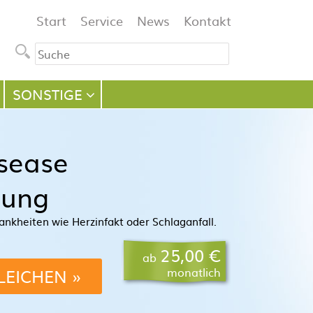
Navigation
Start
Service
News
Kontakt
überspringen
SONSTIGE
sease
rung
ankheiten wie Herzinfakt oder Schlaganfall.
25,00 €
ab
LEICHEN
monatlich