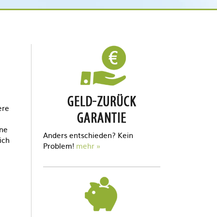
n
ere
ine
Anders entschieden? Kein
ich
Problem!
mehr