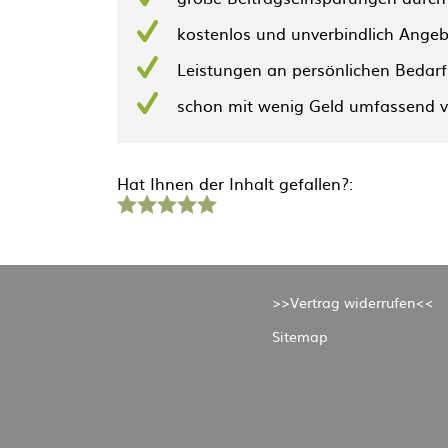
kostenlos und unverbindlich Angeb
Leistungen an persönlichen Bedar
schon mit wenig Geld umfassend 
Hat Ihnen der Inhalt gefallen?:
1
2
3
4
5
Stern
Sterne
Sterne
Sterne
Sterne
>>Vertrag widerrufen<<
Sitemap