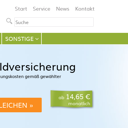
Navigation
Start
Service
News
Kontakt
überspringen
SONSTIGE
ldversicherung
tungskosten gemäß gewählter
14,65 €
ab
LEICHEN
monatlich