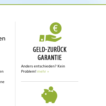
en
Anders entschieden? Kein
den
Problem!
mehr
ine