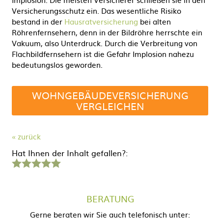
Versicherungsschutz ein. Das wesentliche Risiko
bestand in der
Hausratversicherung
bei alten
Röhrenfernsehern, denn in der Bildröhre herrschte ein
Vakuum, also Unterdruck. Durch die Verbreitung von
Flachbildfernsehern ist die Gefahr Implosion nahezu
bedeutungslos geworden.
WOHNGEBÄUDEVERSICHERUNG
VERGLEICHEN
« zurück
Hat Ihnen der Inhalt gefallen?:
1
2
3
4
5
Stern
Sterne
Sterne
Sterne
Sterne
BERATUNG
Gerne beraten wir Sie auch telefonisch unter: