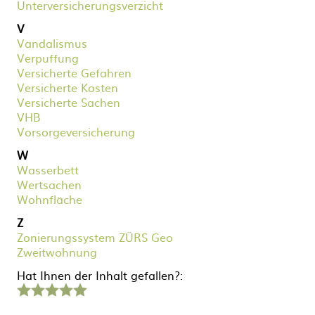
Unterversicherungsverzicht
V
Vandalismus
Verpuffung
Versicherte Gefahren
Versicherte Kosten
Versicherte Sachen
VHB
Vorsorgeversicherung
W
Wasserbett
Wertsachen
Wohnfläche
Z
Zonierungssystem ZÜRS Geo
Zweitwohnung
Hat Ihnen der Inhalt gefallen?:
1
2
3
4
5
Stern
Sterne
Sterne
Sterne
Sterne