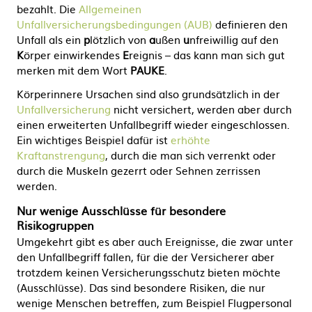
bezahlt. Die
Allgemeinen
Unfallversicherungsbedingungen (AUB)
definieren den
Unfall als ein
p
lötzlich von
a
ußen
u
nfreiwillig auf den
K
örper einwirkendes
E
reignis – das kann man sich gut
merken mit dem Wort
PAUKE
.
Körperinnere Ursachen sind also grundsätzlich in der
Unfallversicherung
nicht versichert, werden aber durch
einen erweiterten Unfallbegriff wieder eingeschlossen.
Ein wichtiges Beispiel dafür ist
erhöhte
Kraftanstrengung
, durch die man sich verrenkt oder
durch die Muskeln gezerrt oder Sehnen zerrissen
werden.
Nur wenige Ausschlüsse für besondere
Risikogruppen
Umgekehrt gibt es aber auch Ereignisse, die zwar unter
den Unfallbegriff fallen, für die der Versicherer aber
trotzdem keinen Versicherungsschutz bieten möchte
(Ausschlüsse). Das sind besondere Risiken, die nur
wenige Menschen betreffen, zum Beispiel Flugpersonal