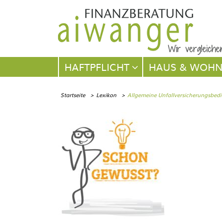
Navigation
HAFTPFLICHT
HAUS & WOH
überspringen
Startseite
Lexikon
Allgemeine Unfallversicherungsbed