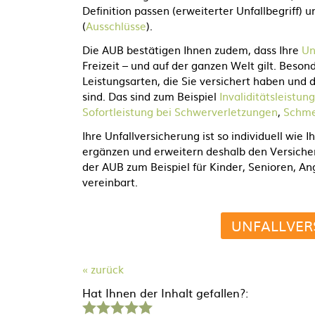
Definition passen (erweiterter Unfallbegriff)
(
Ausschlüsse
).
Die AUB bestätigen Ihnen zudem, dass Ihre
Un
Freizeit – und auf der ganzen Welt gilt. Beso
Leistungsarten, die Sie versichert haben und
sind. Das sind zum Beispiel
Invaliditätsleistung
Sofortleistung bei Schwerverletzungen
,
Schme
Ihre Unfallversicherung ist so individuell wie I
ergänzen und erweitern deshalb den Versiche
der AUB zum Beispiel für Kinder, Senioren, A
vereinbart.
UNFALLVER
« zurück
Hat Ihnen der Inhalt gefallen?:
1
2
3
4
5
Stern
Sterne
Sterne
Sterne
Sterne