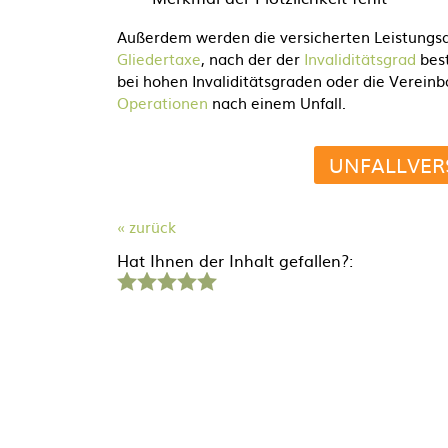
Außerdem werden die versicherten Leistungsa
Gliedertaxe
, nach der der
Invaliditätsgrad
best
bei hohen Invaliditätsgraden oder die Verein
Operationen
nach einem Unfall.
UNFALLVER
« zurück
Hat Ihnen der Inhalt gefallen?:
1
2
3
4
5
Stern
Sterne
Sterne
Sterne
Sterne