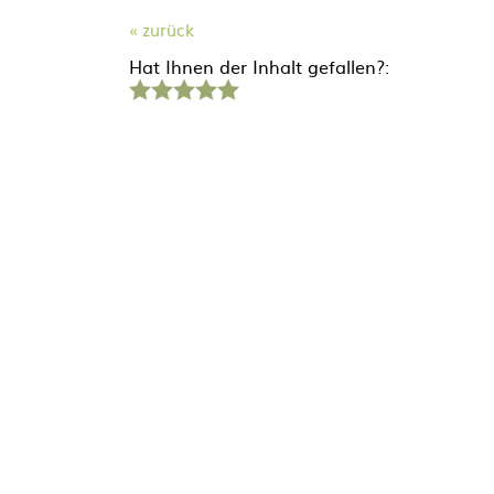
« zurück
Hat Ihnen der Inhalt gefallen?:
1
2
3
4
5
Stern
Sterne
Sterne
Sterne
Sterne