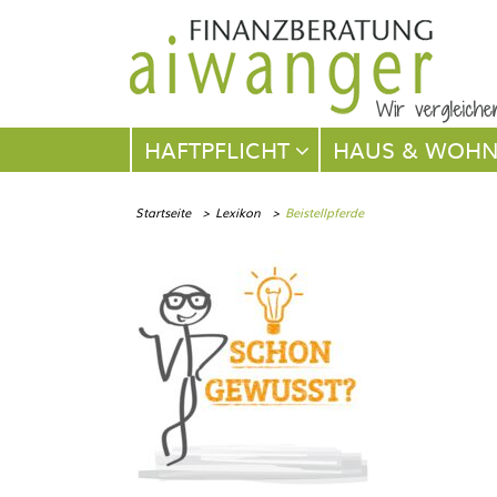
Navigation
HAFTPFLICHT
HAUS & WOH
überspringen
Startseite
Lexikon
Beistellpferde