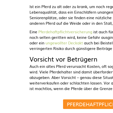
Ist ein Pferd zu alt oder zu krank, um noch re
Lebensqualität, dass ein Einschläfern unange
Seniorenplätze, oder sie finden eine nützlich
anderen Pferd auf die Weide oder in den Stall,
Eine
Pferdehaftpflichtversicherung
ist auch fü
noch selten geritten wird, keine Gefahr ausging
oder ein
ungewollter Deckakt
auch bei Beiste
verringerten Risiko durch günstigere Beiträg
Vorsicht vor Betrügern
Auch ein altes Pferd verursacht Kosten, oft so
wird. Viele Pferdehalter sind damit überforde
abzugeben. Aber Vorsicht – genau diese Situat
weiterverkaufen oder schlachten lassen. Vor 
ist machtlos, wenn die Pferde über die Grenz
PFERDEHAFTPFLI