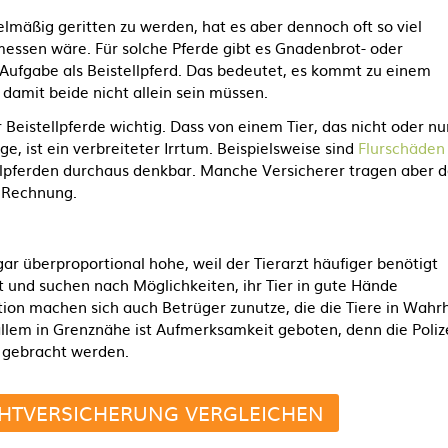
gelmäßig geritten zu werden, hat es aber dennoch oft so viel
messen wäre. Für solche Pferde gibt es Gnadenbrot- oder
e Aufgabe als Beistellpferd. Das bedeutet, es kommt zu einem
 damit beide nicht allein sein müssen.
r Beistellpferde wichtig. Dass von einem Tier, das nicht oder nu
e, ist ein verbreiteter Irrtum. Beispielsweise sind
Flurschäden
llpferden durchaus denkbar. Manche Versicherer tragen aber 
e Rechnung.
gar überproportional hohe, weil der Tierarzt häufiger benötigt
rt und suchen nach Möglichkeiten, ihr Tier in gute Hände
ion machen sich auch Betrüger zunutze, die die Tiere in Wahrh
allem in Grenznähe ist Aufmerksamkeit geboten, denn die Poliz
e gebracht werden.
CHTVERSICHERUNG VERGLEICHEN