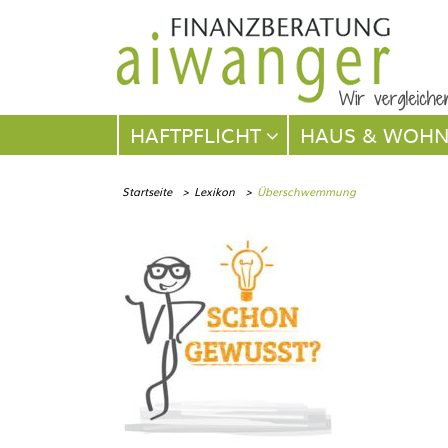
Navigation
HAFTPFLICHT
HAUS & WOH
überspringen
Startseite
Lexikon
Überschwemmung