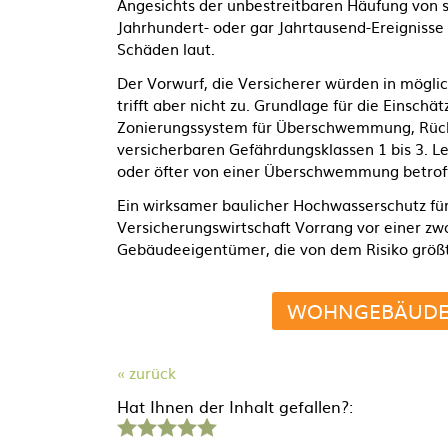
Angesichts der unbestreitbaren Häufung von
Jahrhundert- oder gar Jahrtausend-Ereignisse 
Schäden laut.
Der Vorwurf, die Versicherer würden in mögl
trifft aber nicht zu. Grundlage für die Einschä
Zonierungssystem für Überschwemmung, Rückst
versicherbaren Gefährdungsklassen 1 bis 3. Le
oder öfter von einer Überschwemmung betrof
Ein wirksamer baulicher Hochwasserschutz fü
Versicherungswirtschaft Vorrang vor einer z
Gebäudeeigentümer, die von dem Risiko größten
WOHNGEBÄUDEV
« zurück
Hat Ihnen der Inhalt gefallen?:
1
2
3
4
5
Stern
Sterne
Sterne
Sterne
Sterne