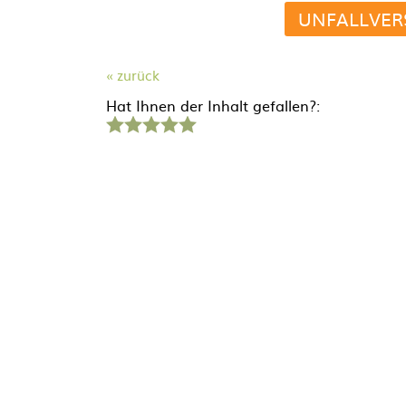
UNFALLVER
« zurück
Hat Ihnen der Inhalt gefallen?:
1
2
3
4
5
Stern
Sterne
Sterne
Sterne
Sterne